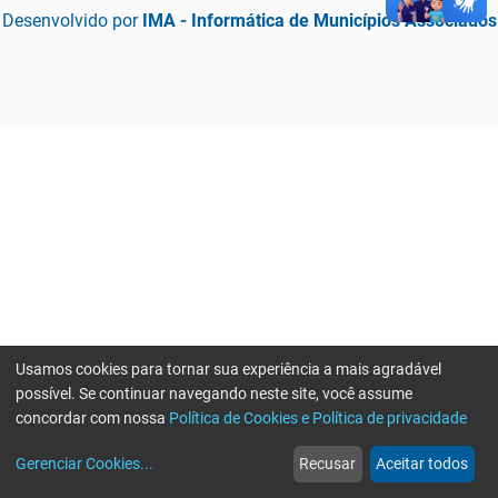
Desenvolvido por
IMA - Informática de Municípios Associados
Usamos cookies para tornar sua experiência a mais agradável
possível. Se continuar navegando neste site, você assume
concordar com nossa
Política de Cookies e Política de privacidade
home
build_circle
event
web
more_horiz
Erro ao enviar informações, por favor tente novamente
Gerenciar Cookies
...
Recusar
Aceitar todos
Início
Serviços
Eventos
Notícias
Mais