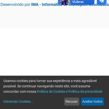
Desenvolvido por
IMA - Informática de Municípios Associados
Usamos cookies para tornar sua experiência a mais agradável
possível. Se continuar navegando neste site, você assume
concordar com nossa
Política de Cookies e Política de privacidade
home
build_circle
event
web
more_horiz
Erro ao enviar informações, por favor tente novamente
Gerenciar Cookies
...
Recusar
Aceitar todos
Início
Serviços
Eventos
Notícias
Mais