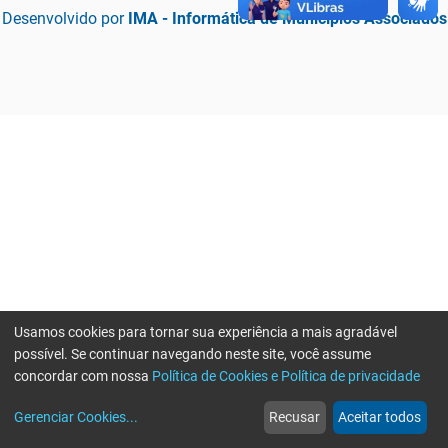
Desenvolvido por
IMA - Informática de Municípios Associados
Usamos cookies para tornar sua experiência a mais agradável
possível. Se continuar navegando neste site, você assume
concordar com nossa
Política de Cookies e Política de privacidade
home
build_circle
event
web
more_horiz
Erro ao enviar informações, por favor tente novamente
Gerenciar Cookies
...
Recusar
Aceitar todos
Início
Serviços
Eventos
Notícias
Mais