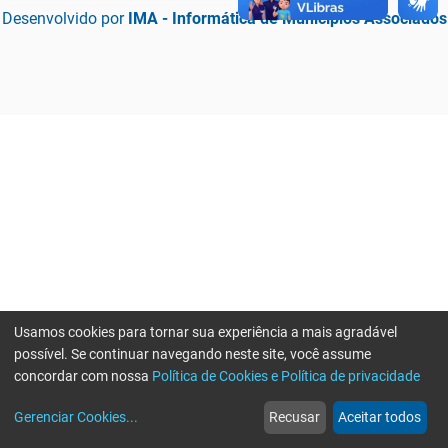
Desenvolvido por
IMA - Informática de Municípios Associados
Usamos cookies para tornar sua experiência a mais agradável
possível. Se continuar navegando neste site, você assume
concordar com nossa
Política de Cookies e Política de privacidade
home
build_circle
event
web
more_horiz
Erro ao enviar informações, por favor tente novamente
Gerenciar Cookies
...
Recusar
Aceitar todos
Início
Serviços
Eventos
Notícias
Mais