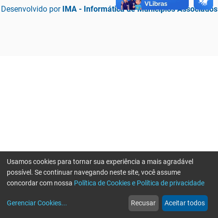
Desenvolvido por
IMA - Informática de Municípios Associados
Usamos cookies para tornar sua experiência a mais agradável
possível. Se continuar navegando neste site, você assume
concordar com nossa
Política de Cookies e Política de privacidade
home
build_circle
event
web
more_horiz
Erro ao enviar informações, por favor tente novamente
Gerenciar Cookies
...
Recusar
Aceitar todos
Início
Serviços
Eventos
Notícias
Mais