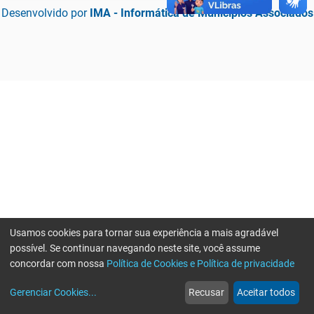
Desenvolvido por
IMA - Informática de Municípios Associados
Usamos cookies para tornar sua experiência a mais agradável
possível. Se continuar navegando neste site, você assume
concordar com nossa
Política de Cookies e Política de privacidade
home
build_circle
event
web
more_horiz
Erro ao enviar informações, por favor tente novamente
Gerenciar Cookies
...
Recusar
Aceitar todos
Início
Serviços
Eventos
Notícias
Mais