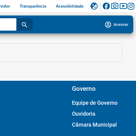
facebook
photo_camera
smart_display
flaky
vidor
Transparência
Acessibilidade
account_circle
search
Acessar
Governo
Equipe de Governo
Ouvidoria
Câmara Municipal