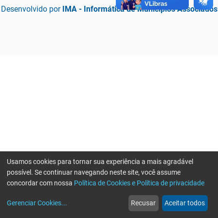
Desenvolvido por
IMA - Informática de Municípios Associados
Usamos cookies para tornar sua experiência a mais agradável
possível. Se continuar navegando neste site, você assume
concordar com nossa
Política de Cookies e Política de privacidade
home
build_circle
event
web
more_horiz
Erro ao enviar informações, por favor tente novamente
Gerenciar Cookies
...
Recusar
Aceitar todos
Início
Serviços
Eventos
Notícias
Mais