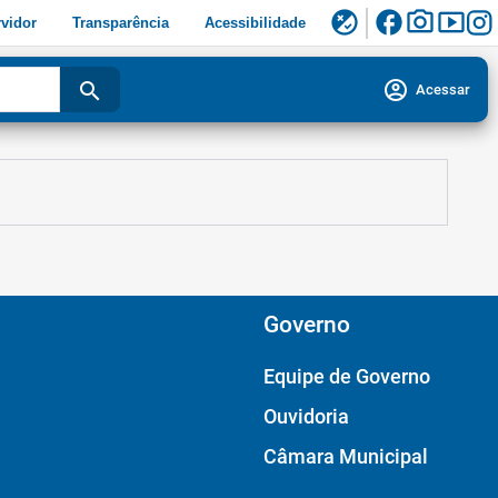
facebook
photo_camera
smart_display
flaky
vidor
Transparência
Acessibilidade
account_circle
search
Acessar
Governo
Equipe de Governo
Ouvidoria
Câmara Municipal