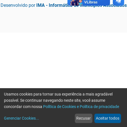
Desenvolvido por
IMA - Informática de Municípios Associados
Usamos cookies para tornar sua experiência a mais agradável
possível. Se continuar navegando neste site, você assume
concordar com nossa
Política de Cookies e Política de privacidade
home
build_circle
event
web
more_horiz
Erro ao enviar informações, por favor tente novamente
Gerenciar Cookies
...
Recusar
Aceitar todos
Início
Serviços
Eventos
Notícias
Mais