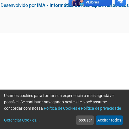
Desenvolvido por
IMA - Informática de Municípios Associados
Usamos cookies para tornar sua experiência a mais agradável
possível. Se continuar navegando neste site, você assume
concordar com nossa
Política de Cookies e Política de privacidade
home
build_circle
event
web
more_horiz
Erro ao enviar informações, por favor tente novamente
Gerenciar Cookies
...
Recusar
Aceitar todos
Início
Serviços
Eventos
Notícias
Mais