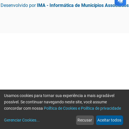
Desenvolvido por
IMA - Informática de Municípios Associados
Usamos cookies para tornar sua experiência a mais agradável
possível. Se continuar navegando neste site, você assume
concordar com nossa
Política de Cookies e Política de privacidade
home
build_circle
event
web
more_horiz
Gerenciar Cookies
...
Recusar
Aceitar todos
Início
Serviços
Eventos
Notícias
Mais