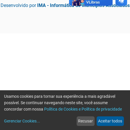
Desenvolvido por
IMA - Informática de Municípios Associados
Usamos cookies para tornar sua experiência a mais agradável
possível. Se continuar navegando neste site, você assume
concordar com nossa
Política de Cookies e Política de privacidade
home
build_circle
event
web
more_horiz
Erro ao enviar informações, por favor tente novamente
Gerenciar Cookies
...
Recusar
Aceitar todos
Início
Serviços
Eventos
Notícias
Mais