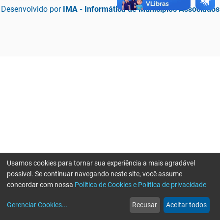
Desenvolvido por
IMA - Informática de Municípios Associados
Usamos cookies para tornar sua experiência a mais agradável
possível. Se continuar navegando neste site, você assume
concordar com nossa
Política de Cookies e Política de privacidade
home
build_circle
event
web
more_horiz
Erro ao enviar informações, por favor tente novamente
Gerenciar Cookies
...
Recusar
Aceitar todos
Início
Serviços
Eventos
Notícias
Mais