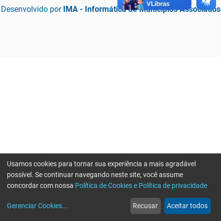
Desenvolvido por
IMA - Informática de Municípios Associados
Usamos cookies para tornar sua experiência a mais agradável
possível. Se continuar navegando neste site, você assume
concordar com nossa
Política de Cookies e Política de privacidade
home
build_circle
event
web
more_horiz
Erro ao enviar informações, por favor tente novamente
Gerenciar Cookies
...
Recusar
Aceitar todos
Início
Serviços
Eventos
Notícias
Mais