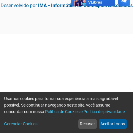
Desenvolvido por
IMA - Informática de Municípios Associados
Usamos cookies para tornar sua experiência a mais agradável
possível. Se continuar navegando neste site, você assume
concordar com nossa
Política de Cookies e Política de privacidade
home
build_circle
event
web
more_horiz
Erro ao enviar informações, por favor tente novamente
Gerenciar Cookies
...
Recusar
Aceitar todos
Início
Serviços
Eventos
Notícias
Mais