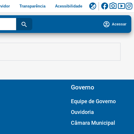
facebook
photo_camera
smart_display
flaky
vidor
Transparência
Acessibilidade
account_circle
search
Acessar
Governo
Equipe de Governo
Ouvidoria
Câmara Municipal