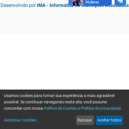
Desenvolvido por
IMA - Informática de Municípios Associados
Usamos cookies para tornar sua experiência a mais agradável
possível. Se continuar navegando neste site, você assume
concordar com nossa
Política de Cookies e Política de privacidade
home
build_circle
event
web
more_horiz
Erro ao enviar informações, por favor tente novamente
Gerenciar Cookies
...
Recusar
Aceitar todos
Início
Serviços
Eventos
Notícias
Mais