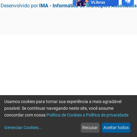
Desenvolvido por
IMA - Informática de Municípios Associados
Usamos cookies para tornar sua experiência a mais agradável
possível. Se continuar navegando neste site, você assume
concordar com nossa
Política de Cookies e Política de privacidade
home
build_circle
event
web
more_horiz
Erro ao enviar informações, por favor tente novamente
Gerenciar Cookies
...
Recusar
Aceitar todos
Início
Serviços
Eventos
Notícias
Mais