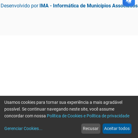
Desenvolvido por
IMA - Informática de Municípios Associados
Usamos cookies para tornar sua experiência a mais agradável
possível. Se continuar navegando neste site, você assume
concordar com nossa
Política de Cookies e Política de privacidade
home
build_circle
event
web
more_horiz
Gerenciar Cookies
...
Recusar
Aceitar todos
Início
Serviços
Eventos
Notícias
Mais