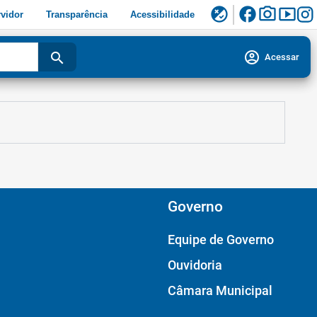
facebook
photo_camera
smart_display
flaky
vidor
Transparência
Acessibilidade
account_circle
search
Acessar
Governo
Equipe de Governo
Ouvidoria
Câmara Municipal