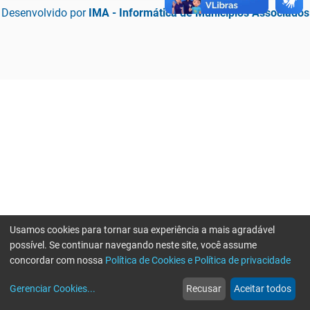
Desenvolvido por
IMA - Informática de Municípios Associados
Usamos cookies para tornar sua experiência a mais agradável
possível. Se continuar navegando neste site, você assume
concordar com nossa
Política de Cookies e Política de privacidade
home
build_circle
event
web
more_horiz
Erro ao enviar informações, por favor tente novamente
Gerenciar Cookies
...
Recusar
Aceitar todos
Início
Serviços
Eventos
Notícias
Mais