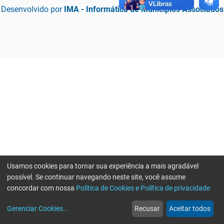
Desenvolvido por
IMA - Informática de Municípios Associados
Usamos cookies para tornar sua experiência a mais agradável
possível. Se continuar navegando neste site, você assume
concordar com nossa
Política de Cookies e Política de privacidade
home
build_circle
event
web
more_horiz
Erro ao enviar informações, por favor tente novamente
Gerenciar Cookies
...
Recusar
Aceitar todos
Início
Serviços
Eventos
Notícias
Mais