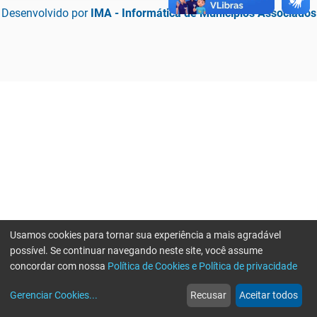
Desenvolvido por
IMA - Informática de Municípios Associados
Usamos cookies para tornar sua experiência a mais agradável
possível. Se continuar navegando neste site, você assume
concordar com nossa
Política de Cookies e Política de privacidade
home
build_circle
event
web
more_horiz
Erro ao enviar informações, por favor tente novamente
Gerenciar Cookies
...
Recusar
Aceitar todos
Início
Serviços
Eventos
Notícias
Mais