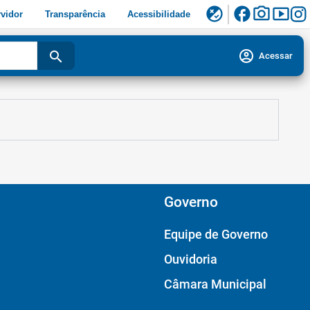
facebook
photo_camera
smart_display
flaky
vidor
Transparência
Acessibilidade
account_circle
search
Acessar
Governo
Equipe de Governo
Ouvidoria
Câmara Municipal