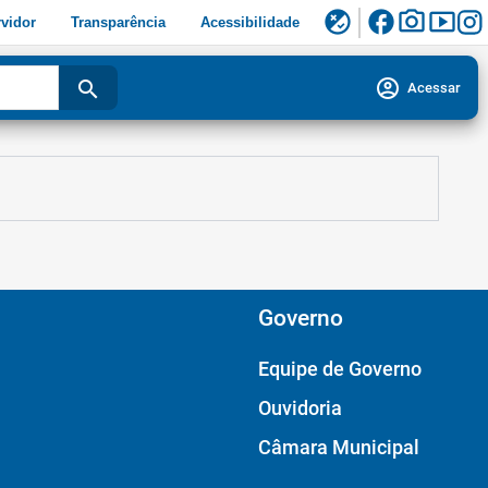
facebook
photo_camera
smart_display
flaky
vidor
Transparência
Acessibilidade
account_circle
search
Acessar
Governo
Equipe de Governo
Ouvidoria
Câmara Municipal