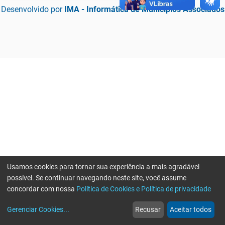
Desenvolvido por
IMA - Informática de Municípios Associados
Usamos cookies para tornar sua experiência a mais agradável
possível. Se continuar navegando neste site, você assume
concordar com nossa
Política de Cookies e Política de privacidade
home
build_circle
event
web
more_horiz
Erro ao enviar informações, por favor tente novamente
Gerenciar Cookies
...
Recusar
Aceitar todos
Início
Serviços
Eventos
Notícias
Mais