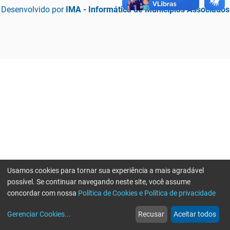
Desenvolvido por
IMA - Informática de Municípios Associados
Usamos cookies para tornar sua experiência a mais agradável
possível. Se continuar navegando neste site, você assume
concordar com nossa
Política de Cookies e Política de privacidade
home
build_circle
event
web
more_horiz
Erro ao enviar informações, por favor tente novamente
Gerenciar Cookies
...
Recusar
Aceitar todos
Início
Serviços
Eventos
Notícias
Mais