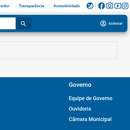
facebook
photo_camera
smart_display
flaky
vidor
Transparência
Acessibilidade
account_circle
search
Acessar
Governo
Equipe de Governo
Ouvidoria
Câmara Municipal