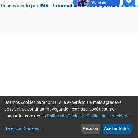
Desenvolvido por
IMA - Informática de Municípios Associados
Usamos cookies para tornar sua experiência a mais agradável
possível. Se continuar navegando neste site, você assume
concordar com nossa
Política de Cookies e Política de privacidade
home
build_circle
event
web
more_horiz
Erro ao enviar informações, por favor tente novamente
Gerenciar Cookies
...
Recusar
Aceitar todos
Início
Serviços
Eventos
Notícias
Mais