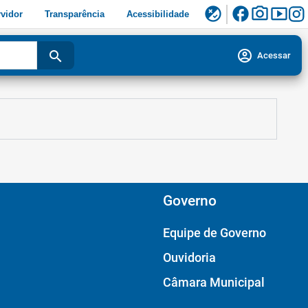
facebook
photo_camera
smart_display
flaky
vidor
Transparência
Acessibilidade
account_circle
search
Acessar
Governo
Equipe de Governo
Ouvidoria
Câmara Municipal