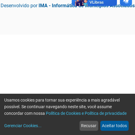
Desenvolvido por
IMA - Informática de Municípios Associados
Usamos cookies para tornar sua experiência a mais agradável
possível. Se continuar navegando neste site, você assume
concordar com nossa
Política de Cookies e Política de privacidade
home
build_circle
event
web
more_horiz
Erro ao enviar informações, por favor tente novamente
Gerenciar Cookies
...
Recusar
Aceitar todos
Início
Serviços
Eventos
Notícias
Mais