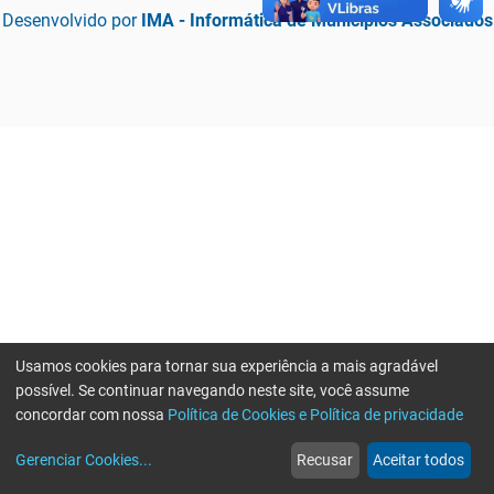
Desenvolvido por
IMA - Informática de Municípios Associados
Usamos cookies para tornar sua experiência a mais agradável
possível. Se continuar navegando neste site, você assume
concordar com nossa
Política de Cookies e Política de privacidade
home
build_circle
event
web
more_horiz
Erro ao enviar informações, por favor tente novamente
Gerenciar Cookies
...
Recusar
Aceitar todos
Início
Serviços
Eventos
Notícias
Mais