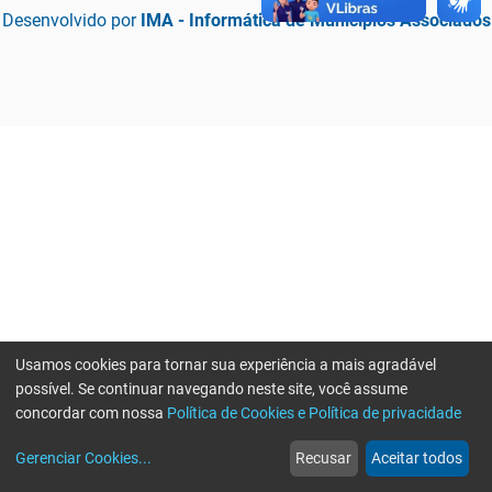
Desenvolvido por
IMA - Informática de Municípios Associados
Usamos cookies para tornar sua experiência a mais agradável
possível. Se continuar navegando neste site, você assume
concordar com nossa
Política de Cookies e Política de privacidade
home
build_circle
event
web
more_horiz
Erro ao enviar informações, por favor tente novamente
Gerenciar Cookies
...
Recusar
Aceitar todos
Início
Serviços
Eventos
Notícias
Mais