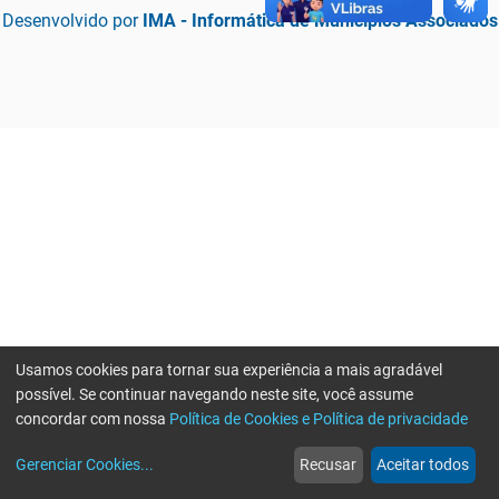
Desenvolvido por
IMA - Informática de Municípios Associados
Usamos cookies para tornar sua experiência a mais agradável
possível. Se continuar navegando neste site, você assume
concordar com nossa
Política de Cookies e Política de privacidade
home
build_circle
event
web
more_horiz
Erro ao enviar informações, por favor tente novamente
Gerenciar Cookies
...
Recusar
Aceitar todos
Início
Serviços
Eventos
Notícias
Mais