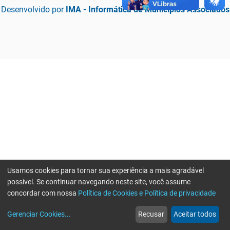
Desenvolvido por
IMA - Informática de Municípios Associados
Usamos cookies para tornar sua experiência a mais agradável
possível. Se continuar navegando neste site, você assume
concordar com nossa
Política de Cookies e Política de privacidade
home
build_circle
event
web
more_horiz
Erro ao enviar informações, por favor tente novamente
Gerenciar Cookies
...
Recusar
Aceitar todos
Início
Serviços
Eventos
Notícias
Mais