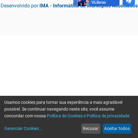
Desenvolvido por
IMA - Informática de Municípios Associados
Usamos cookies para tornar sua experiência a mais agradável
possível. Se continuar navegando neste site, você assume
concordar com nossa
Política de Cookies e Política de privacidade
home
build_circle
event
web
more_horiz
Erro ao enviar informações, por favor tente novamente
Gerenciar Cookies
...
Recusar
Aceitar todos
Início
Serviços
Eventos
Notícias
Mais