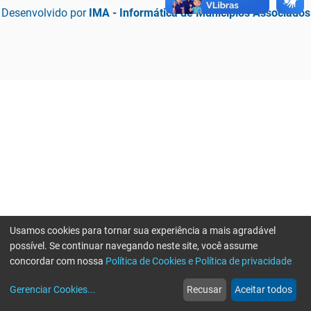
Desenvolvido por
IMA - Informática de Municípios Associados
Usamos cookies para tornar sua experiência a mais agradável
possível. Se continuar navegando neste site, você assume
concordar com nossa
Política de Cookies e Política de privacidade
home
build_circle
event
web
more_horiz
Erro ao enviar informações, por favor tente novamente
Gerenciar Cookies
...
Recusar
Aceitar todos
Início
Serviços
Eventos
Notícias
Mais