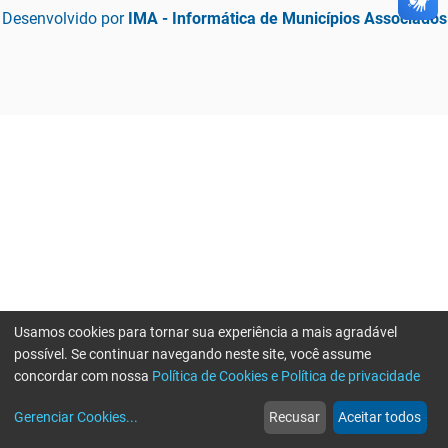
Desenvolvido por
IMA - Informática de Municípios Associados
Usamos cookies para tornar sua experiência a mais agradável
possível. Se continuar navegando neste site, você assume
concordar com nossa
Política de Cookies e Política de privacidade
home
build_circle
event
web
more_horiz
Gerenciar Cookies
...
Recusar
Aceitar todos
Início
Serviços
Eventos
Notícias
Mais