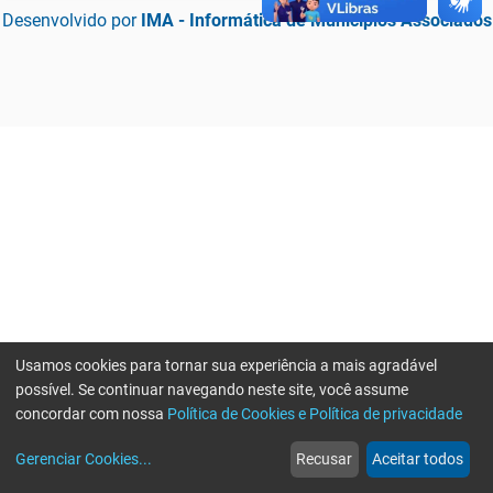
Desenvolvido por
IMA - Informática de Municípios Associados
Usamos cookies para tornar sua experiência a mais agradável
possível. Se continuar navegando neste site, você assume
concordar com nossa
Política de Cookies e Política de privacidade
home
build_circle
event
web
more_horiz
Erro ao enviar informações, por favor tente novamente
Gerenciar Cookies
...
Recusar
Aceitar todos
Início
Serviços
Eventos
Notícias
Mais