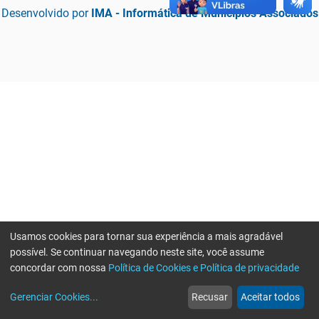
Desenvolvido por
IMA - Informática de Municípios Associados
Usamos cookies para tornar sua experiência a mais agradável
possível. Se continuar navegando neste site, você assume
concordar com nossa
Política de Cookies e Política de privacidade
home
build_circle
event
web
more_horiz
Erro ao enviar informações, por favor tente novamente
Gerenciar Cookies
...
Recusar
Aceitar todos
Início
Serviços
Eventos
Notícias
Mais