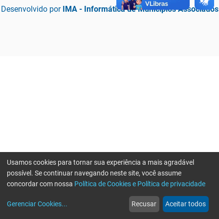
Desenvolvido por
IMA - Informática de Municípios Associados
Usamos cookies para tornar sua experiência a mais agradável
possível. Se continuar navegando neste site, você assume
concordar com nossa
Política de Cookies e Política de privacidade
home
build_circle
event
web
more_horiz
Erro ao enviar informações, por favor tente novamente
Gerenciar Cookies
...
Recusar
Aceitar todos
Início
Serviços
Eventos
Notícias
Mais