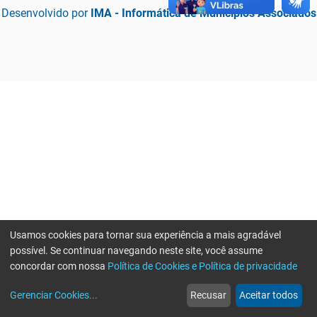
Desenvolvido por
IMA - Informática de Municípios Associados
Usamos cookies para tornar sua experiência a mais agradável
possível. Se continuar navegando neste site, você assume
concordar com nossa
Política de Cookies e Política de privacidade
home
build_circle
event
web
more_horiz
Erro ao enviar informações, por favor tente novamente
Gerenciar Cookies
...
Recusar
Aceitar todos
Início
Serviços
Eventos
Notícias
Mais