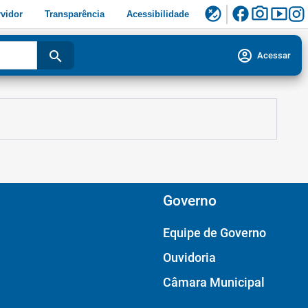
facebook
photo_camera
smart_display
flaky
vidor
Transparência
Acessibilidade
account_circle
search
Acessar
Governo
Equipe de Governo
Ouvidoria
Câmara Municipal