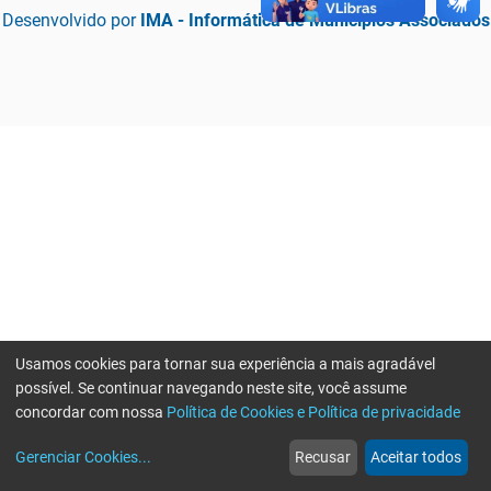
Desenvolvido por
IMA - Informática de Municípios Associados
Usamos cookies para tornar sua experiência a mais agradável
possível. Se continuar navegando neste site, você assume
concordar com nossa
Política de Cookies e Política de privacidade
home
build_circle
event
web
more_horiz
Erro ao enviar informações, por favor tente novamente
Gerenciar Cookies
...
Recusar
Aceitar todos
Início
Serviços
Eventos
Notícias
Mais