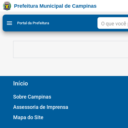
Prefeitura Municipal de Campinas
Ir para conteudo
Ir para menu do site da Prefeitura de Campinas
Ligar/Desligar contraste visual de tela para acessibili
1
2
menu
Portal da Prefeitura
Início
Sobre Campinas
Assessoria de Imprensa
Mapa do Site