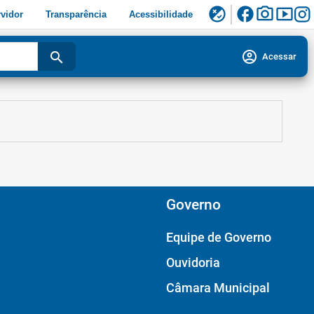
facebook
photo_camera
smart_display
flaky
vidor
Transparência
Acessibilidade
account_circle
search
Acessar
Governo
Equipe de Governo
Ouvidoria
Câmara Municipal