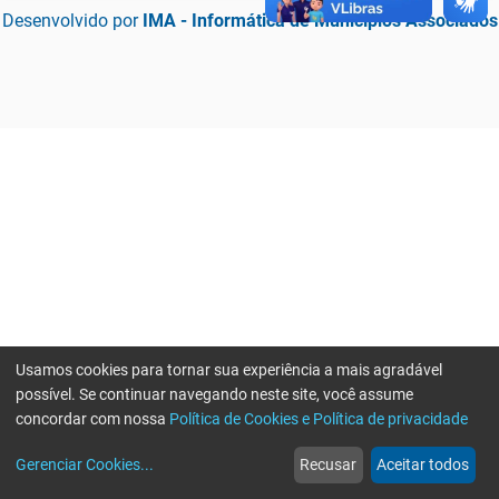
Desenvolvido por
IMA - Informática de Municípios Associados
Usamos cookies para tornar sua experiência a mais agradável
possível. Se continuar navegando neste site, você assume
concordar com nossa
Política de Cookies e Política de privacidade
home
build_circle
event
web
more_horiz
Erro ao enviar informações, por favor tente novamente
Gerenciar Cookies
...
Recusar
Aceitar todos
Início
Serviços
Eventos
Notícias
Mais