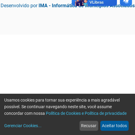
Desenvolvido por
IMA - Informática de Municípios Associados
Usamos cookies para tornar sua experiência a mais agradável
possível. Se continuar navegando neste site, você assume
concordar com nossa
Política de Cookies e Política de privacidade
home
build_circle
event
web
more_horiz
Erro ao enviar informações, por favor tente novamente
Gerenciar Cookies
...
Recusar
Aceitar todos
Início
Serviços
Eventos
Notícias
Mais