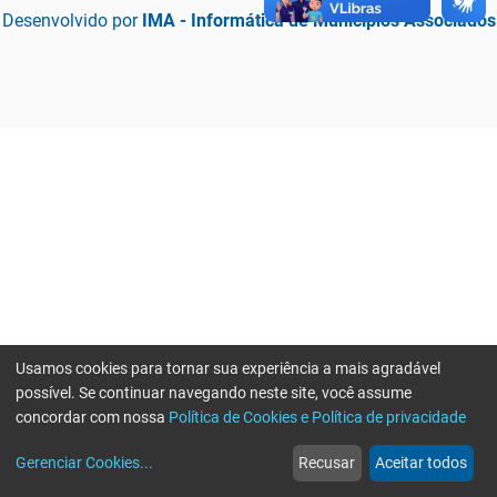
Desenvolvido por
IMA - Informática de Municípios Associados
Usamos cookies para tornar sua experiência a mais agradável
possível. Se continuar navegando neste site, você assume
concordar com nossa
Política de Cookies e Política de privacidade
home
build_circle
event
web
more_horiz
Erro ao enviar informações, por favor tente novamente
Gerenciar Cookies
...
Recusar
Aceitar todos
Início
Serviços
Eventos
Notícias
Mais