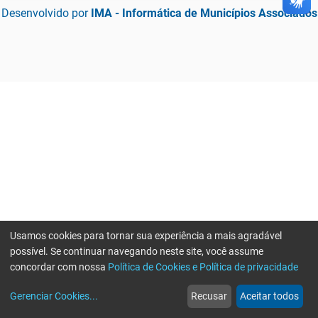
Desenvolvido por
IMA - Informática de Municípios Associados
Usamos cookies para tornar sua experiência a mais agradável
possível. Se continuar navegando neste site, você assume
concordar com nossa
Política de Cookies e Política de privacidade
home
build_circle
event
web
more_horiz
Gerenciar Cookies
...
Recusar
Aceitar todos
Início
Serviços
Eventos
Notícias
Mais